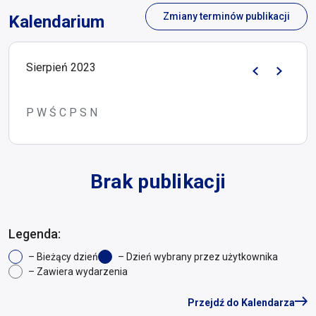
Zmiany terminów publikacji
Kalendarium
Sierpień 2023
P
W
Ś
C
P
S
N
Brak publikacji
Legenda:
– Bieżący dzień
– Dzień wybrany przez użytkownika
– Zawiera wydarzenia
Przejdź do Kalendarza