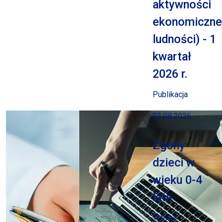
aktywności
ekonomiczne
ludności) - 1
kwartał
2026 r.
Publikacja
03.08.2026
Zgony
dzieci w
wieku 0-4
lata
Tablica