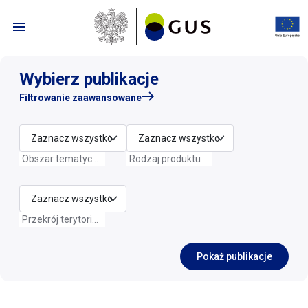
Przejdź do menu nawigacyjnego
Przejdź do wyszukiwarki
Przejdź do treści
Przejdź do stopki
Publikacje | GUS - Portal Informacy
Wybierz publikacje
Filtrowanie zaawansowane
Zaznacz wszystko
Zaznacz wszystko
Obszar tematyczny
Rodzaj produktu
Zaznacz wszystko
Przekrój terytorialny
Pokaż publikacje