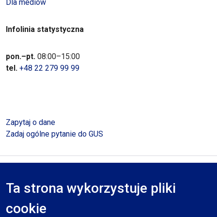
Dla mediów
Infolinia statystyczna
pon.–pt.
08:00–15:00
tel.
+48 22 279 99 99
Zapytaj o dane
Zadaj ogólne pytanie do GUS
Polityka prywatności
Deklaracja dostępności
Mapa serwisu
Ta strona wykorzystuje pliki
RODO
cookie