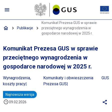
Przejdź do menu nawigacyjnego
Przejdź do wyszukiwarki
Przejdź do treści
Przejdź do stopki
Komunikat Prezesa GUS w sprawie p
Komunikat Prezesa GUS w sprawie
Publikacje
przeciętnego wynagrodzenia w
gospodarce narodowej w 2025 r.
Komunikat Prezesa GUS w sprawie
przeciętnego wynagrodzenia w
gospodarce narodowej w 2025 r.
Wynagrodzenia,
Komunikaty i obwieszczenia
GUS
koszty pracy
Prezesa GUS
Najnowsza wersja
09.02.2026